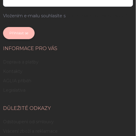
Vložením e-mailu souhlasíte s
podmínkami ochrany osobních
údajů
Přihlásit se
INFORMACE PRO VÁS
Doprava a platby
Kontakty
AGLIA příběh
Legislativa
DŮLEŽITÉ ODKAZY
Odstoupení od smlouvy
Vrácení zboží a reklamace