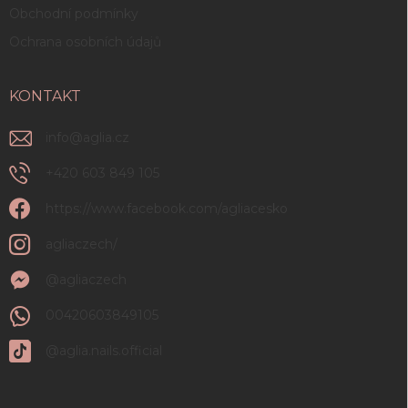
Obchodní podmínky
Ochrana osobních údajů
KONTAKT
info
@
aglia.cz
+420 603 849 105
https://www.facebook.com/agliacesko
agliaczech/
@agliaczech
00420603849105
@aglia.nails.official