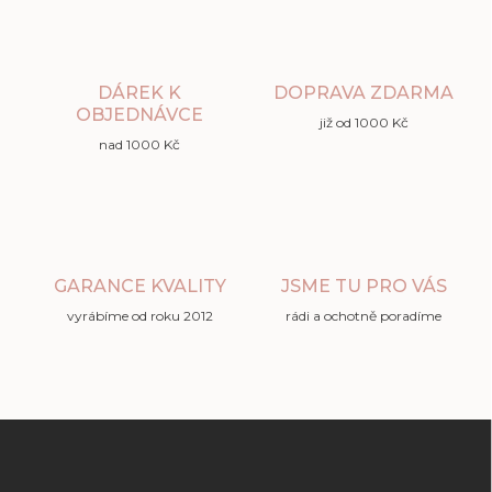
DÁREK K
DOPRAVA ZDARMA
OBJEDNÁVCE
již od 1000 Kč
nad 1000 Kč
GARANCE KVALITY
JSME TU PRO VÁS
vyrábíme od roku 2012
rádi a ochotně poradíme
Z
á
p