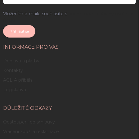
Vložením e-mailu souhlasíte s
podmínkami ochrany osobních
údajů
Přihlásit se
INFORMACE PRO VÁS
Doprava a platby
Kontakty
AGLIA příběh
Legislativa
DŮLEŽITÉ ODKAZY
Odstoupení od smlouvy
Vrácení zboží a reklamace