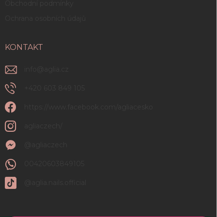
Obchodní podmínky
Ochrana osobních údajů
KONTAKT
info
@
aglia.cz
+420 603 849 105
https://www.facebook.com/agliacesko
agliaczech/
@agliaczech
00420603849105
@aglia.nails.official