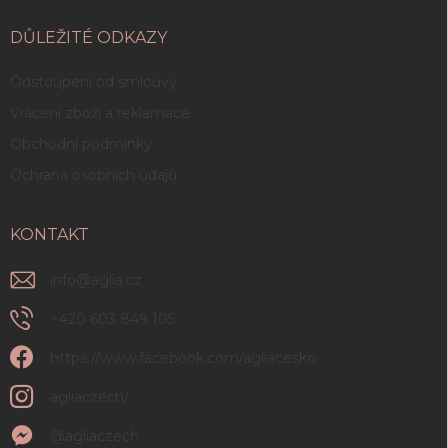
DŮLEŽITÉ ODKAZY
Odstoupení od smlouvy
Vrácení zboží a reklamace
Obchodní podmínky
Ochrana osobních údajů
KONTAKT
info
@
aglia.cz
+420 603 849 105
https://www.facebook.com/agliacesko
agliaczech/
@agliaczech