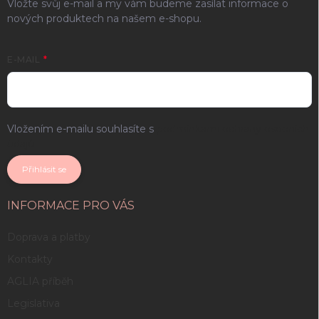
Vložte svůj e-mail a my vám budeme zasílat informace o
nových produktech na našem e-shopu.
E-MAIL
Vložením e-mailu souhlasíte s
podmínkami ochrany osobních
údajů
Přihlásit se
INFORMACE PRO VÁS
Doprava a platby
Kontakty
AGLIA příběh
Legislativa