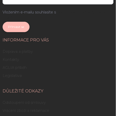
Vložením e-mailu souhlasíte s
podmínkami ochrany osobních
údajů
Přihlásit se
INFORMACE PRO VÁS
Doprava a platby
Kontakty
AGLIA příběh
Legislativa
DŮLEŽITÉ ODKAZY
Odstoupení od smlouvy
Vrácení zboží a reklamace