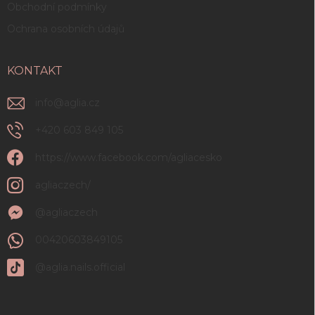
Obchodní podmínky
Ochrana osobních údajů
KONTAKT
info
@
aglia.cz
+420 603 849 105
https://www.facebook.com/agliacesko
agliaczech/
@agliaczech
00420603849105
@aglia.nails.official