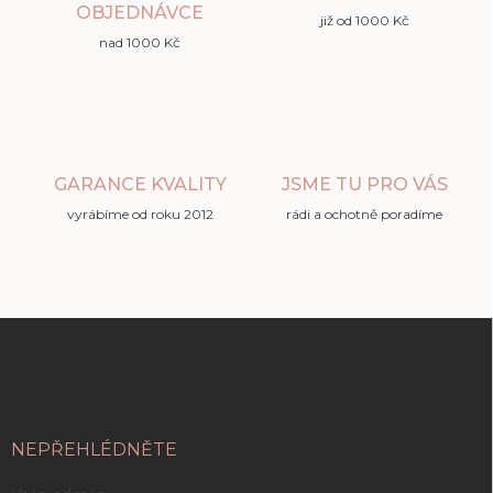
OBJEDNÁVCE
již od 1000 Kč
nad 1000 Kč
GARANCE KVALITY
JSME TU PRO VÁS
vyrábíme od roku 2012
rádi a ochotně poradíme
Z
á
p
a
t
í
NEPŘEHLÉDNĚTE