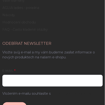
Vaše odměny
AGLIA ladies - poradna
Návody
Hodnocení obchodu
FAQ - Často kladené otázky
ODEBÍRAT NEWSLETTER
Vložte svůj e-mail a my vám budeme zasílat informace o
nových produktech na našem e-shopu.
E-MAIL
Vložením e-mailu souhlasíte s
podmínkami ochrany osobních
údajů