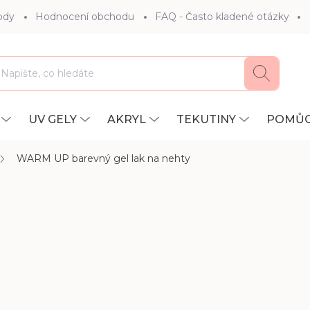
ody
Hodnocení obchodu
FAQ - Často kladené otázky
Hledat
UV GELY
AKRYL
TEKUTINY
POMŮC
WARM UP
barevný gel lak na nehty