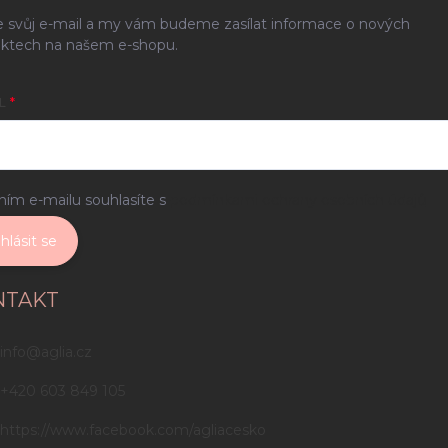
e svůj e-mail a my vám budeme zasílat informace o nových
ktech na našem e-shopu.
L
ním e-mailu souhlasíte s
podmínkami ochrany osobních údajů
hlásit se
NTAKT
info
@
aglia.cz
+420 603 849 105
https://www.facebook.com/agliacesko