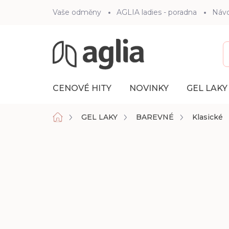
Přejít
Vaše odměny
AGLIA ladies - poradna
Náv
na
obsah
CENOVÉ HITY
NOVINKY
GEL LAKY
Domů
GEL LAKY
BAREVNÉ
Klasické