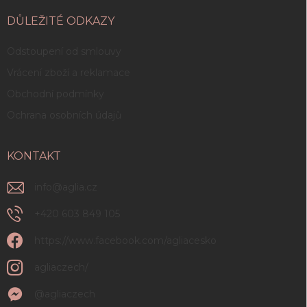
DŮLEŽITÉ ODKAZY
Odstoupení od smlouvy
Vrácení zboží a reklamace
Obchodní podmínky
Ochrana osobních údajů
KONTAKT
info
@
aglia.cz
+420 603 849 105
https://www.facebook.com/agliacesko
agliaczech/
@agliaczech