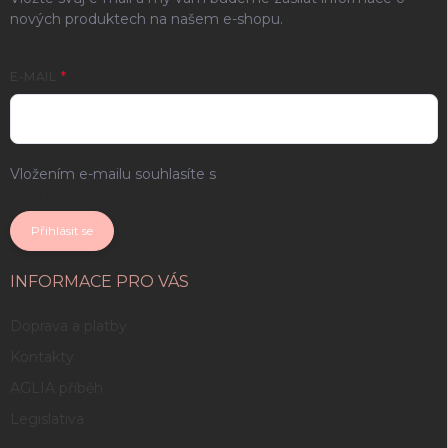
nových produktech na našem e-shopu.
E-MAIL
Vložením e-mailu souhlasíte s
podmínkami ochrany osobních
údajů
Přihlásit se
INFORMACE PRO VÁS
Doprava a platby
Kontakty
AGLIA příběh
Legislativa