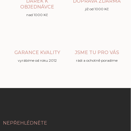
DÁREK K
DOPRAVA ZDARMA
OBJEDNÁVCE
již od 1000 Kč
nad 1000 Kč
GARANCE KVALITY
JSME TU PRO VÁS
vyrábíme od roku 2012
rádi a ochotně poradíme
Z
á
p
a
t
í
NEPŘEHLÉDNĚTE