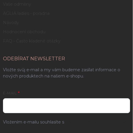
Vaše odměny
AGLIA ladies - poradna
Návody
Hodnocení obchodu
FAQ - Často kladené otázky
ODEBÍRAT NEWSLETTER
Vložte svůj e-mail a my vám budeme zasílat informace o
nových produktech na našem e-shopu.
E-MAIL
Vložením e-mailu souhlasíte s
podmínkami ochrany osobních
údajů