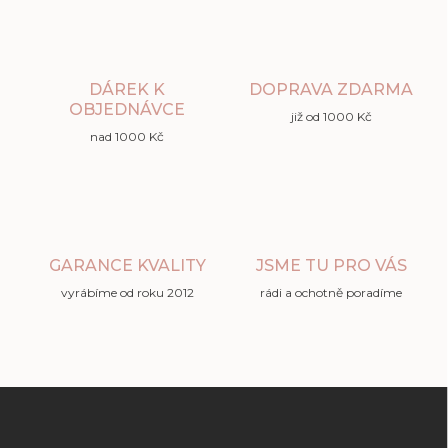
DÁREK K
DOPRAVA ZDARMA
OBJEDNÁVCE
již od 1000 Kč
nad 1000 Kč
GARANCE KVALITY
JSME TU PRO VÁS
vyrábíme od roku 2012
rádi a ochotně poradíme
Z
á
p