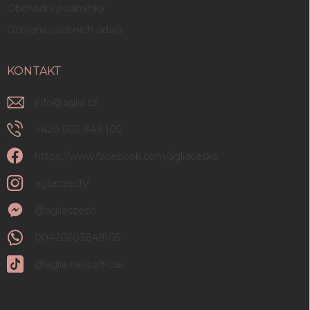
Obchodní podmínky
Ochrana osobních údajů
KONTAKT
info
@
aglia.cz
+420 603 849 105
https://www.facebook.com/agliacesko
agliaczech/
@agliaczech
00420603849105
@aglia.nails.official