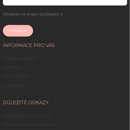
Vložením e-mailu souhlasíte s
podmínkami ochrany osobních
údajů
Přihlásit se
INFORMACE PRO VÁS
Doprava a platby
Kontakty
AGLIA příběh
Legislativa
DŮLEŽITÉ ODKAZY
Odstoupení od smlouvy
Vrácení zboží a reklamace