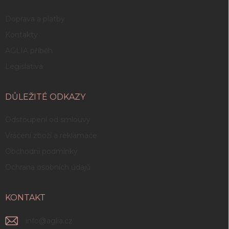
Doprava a platby
Kontakty
AGLIA příběh
Legislativa
DŮLEŽITÉ ODKAZY
Odstoupení od smlouvy
Vrácení zboží a reklamace
Obchodní podmínky
Ochrana osobních údajů
KONTAKT
info
@
aglia.cz