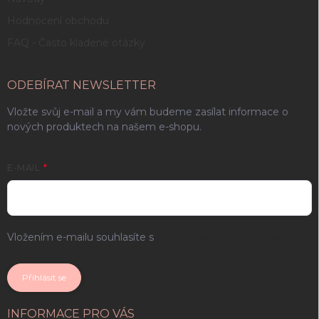
Hodnocení obchodu
FAQ - Často kladené otázky
ODEBÍRAT NEWSLETTER
Vložte svůj e-mail a my vám budeme zasílat informace o
nových produktech na našem e-shopu.
E-MAIL
Vložením e-mailu souhlasíte s
podmínkami ochrany osobních
údajů
Přihlásit se
INFORMACE PRO VÁS